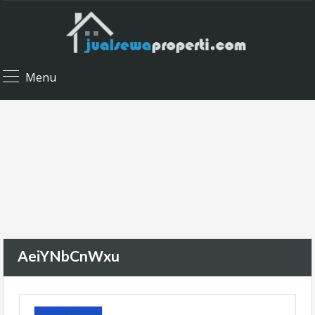
Menu
AeiYNbCnWxu