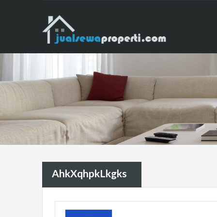
AhkXqhpkLkgks