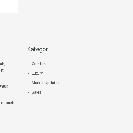
Kategori
mah,
Comfort
et,
Luxury
Market Updates
Untuk
Sales
si Tanah