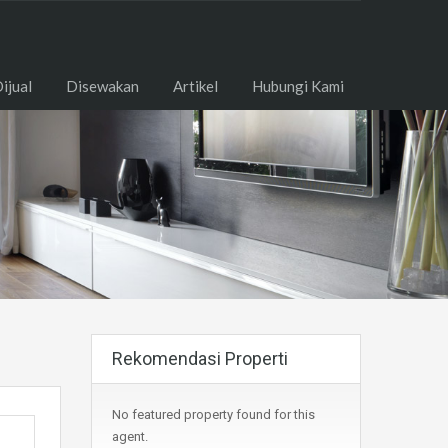
ome
Dijual
Disewakan
Artikel
Hubungi Kami
ijual
Disewakan
Artikel
Hubungi Kami
Rekomendasi Properti
No featured property found for this
agent.