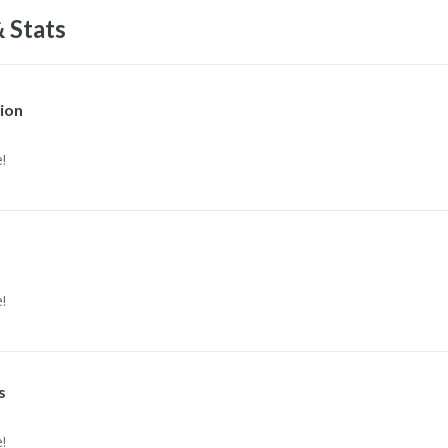
 Stats
ion
!
!
s
!