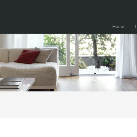
H
Home
D