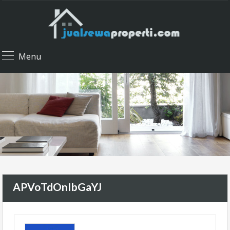
Menu
APVoTdOnIbGaYJ