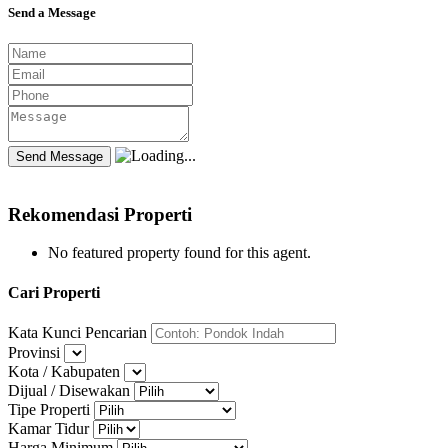
Send a Message
Rekomendasi Properti
No featured property found for this agent.
Cari Properti
Kata Kunci Pencarian
Provinsi
Kota / Kabupaten
Dijual / Disewakan
Tipe Properti
Kamar Tidur
Harga Minimum