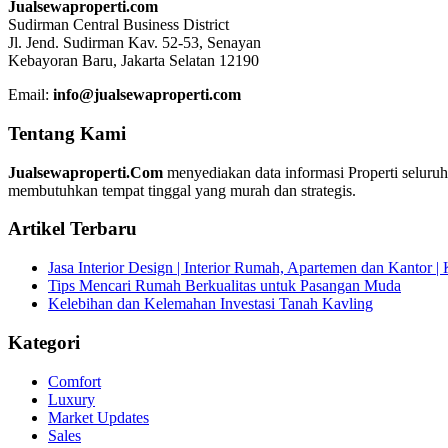
Jualsewaproperti.com
Sudirman Central Business District
Jl. Jend. Sudirman Kav. 52-53, Senayan
Kebayoran Baru, Jakarta Selatan 12190
Email:
info@jualsewaproperti.com
Tentang Kami
Jualsewaproperti.Com
menyediakan data informasi Properti seluru
membutuhkan tempat tinggal yang murah dan strategis.
Artikel Terbaru
Jasa Interior Design | Interior Rumah, Apartemen dan Kantor 
Tips Mencari Rumah Berkualitas untuk Pasangan Muda
Kelebihan dan Kelemahan Investasi Tanah Kavling
Kategori
Comfort
Luxury
Market Updates
Sales