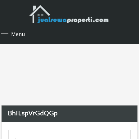
Menu
BhILspVrGdQGp