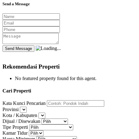
Send a Message
Rekomendasi Properti
No featured property found for this agent.
Cari Properti
Kata Kunci Pencarian
Provinsi
Kota / Kabupaten
Dijual / Disewakan
Tipe Properti
Kamar Tidur
Harga Minimum