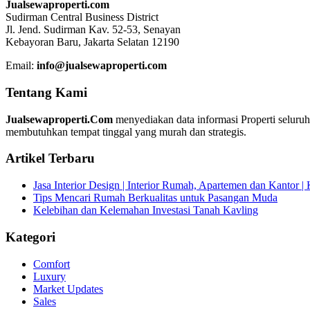
Jualsewaproperti.com
Sudirman Central Business District
Jl. Jend. Sudirman Kav. 52-53, Senayan
Kebayoran Baru, Jakarta Selatan 12190
Email:
info@jualsewaproperti.com
Tentang Kami
Jualsewaproperti.Com
menyediakan data informasi Properti seluru
membutuhkan tempat tinggal yang murah dan strategis.
Artikel Terbaru
Jasa Interior Design | Interior Rumah, Apartemen dan Kantor 
Tips Mencari Rumah Berkualitas untuk Pasangan Muda
Kelebihan dan Kelemahan Investasi Tanah Kavling
Kategori
Comfort
Luxury
Market Updates
Sales