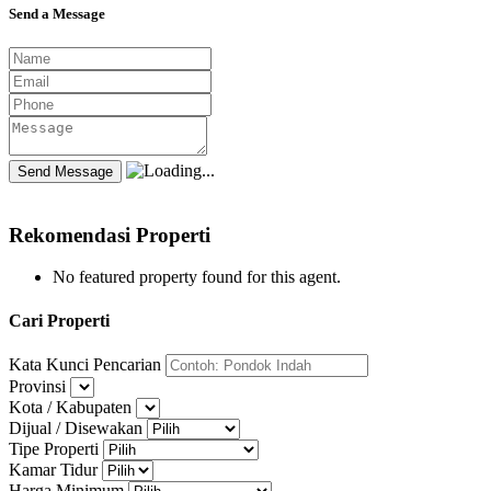
Send a Message
Rekomendasi Properti
No featured property found for this agent.
Cari Properti
Kata Kunci Pencarian
Provinsi
Kota / Kabupaten
Dijual / Disewakan
Tipe Properti
Kamar Tidur
Harga Minimum