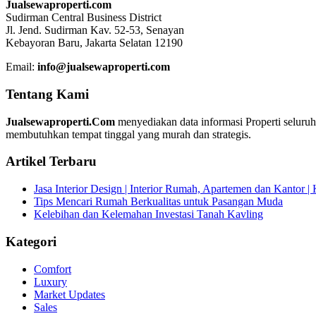
Jualsewaproperti.com
Sudirman Central Business District
Jl. Jend. Sudirman Kav. 52-53, Senayan
Kebayoran Baru, Jakarta Selatan 12190
Email:
info@jualsewaproperti.com
Tentang Kami
Jualsewaproperti.Com
menyediakan data informasi Properti seluru
membutuhkan tempat tinggal yang murah dan strategis.
Artikel Terbaru
Jasa Interior Design | Interior Rumah, Apartemen dan Kantor 
Tips Mencari Rumah Berkualitas untuk Pasangan Muda
Kelebihan dan Kelemahan Investasi Tanah Kavling
Kategori
Comfort
Luxury
Market Updates
Sales