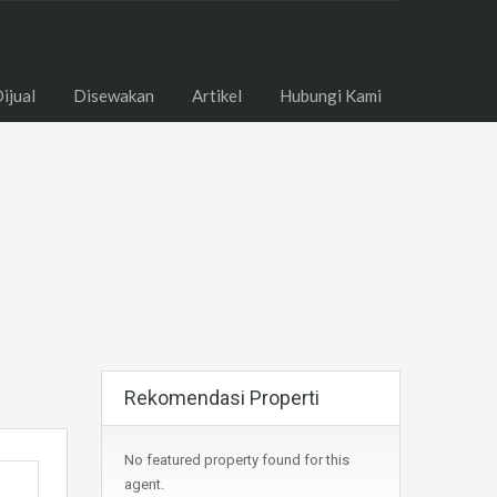
ome
Dijual
Disewakan
Artikel
Hubungi Kami
ijual
Disewakan
Artikel
Hubungi Kami
Rekomendasi Properti
No featured property found for this
agent.