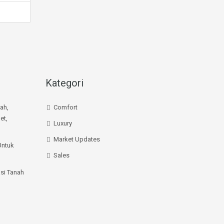
Kategori
mah,
Comfort
et,
Luxury
Market Updates
Untuk
Sales
si Tanah