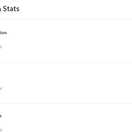
 Stats
ion
!
!
s
!