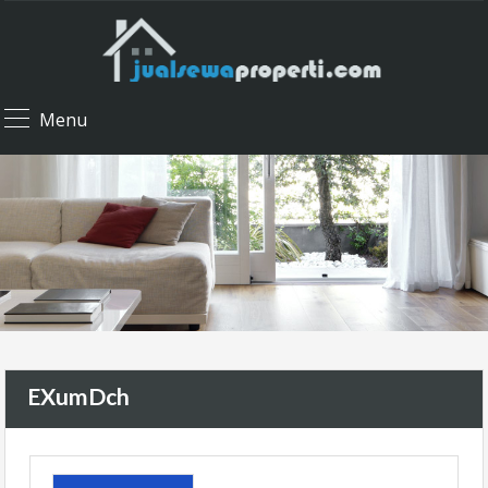
Menu
EXumDch