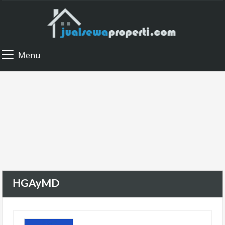
Menu
HGAyMD