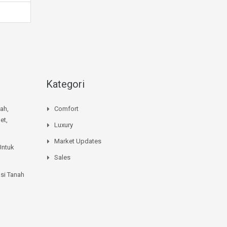
Kategori
mah,
Comfort
et,
Luxury
Market Updates
Untuk
Sales
si Tanah