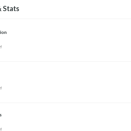
 Stats
ion
!
!
s
!