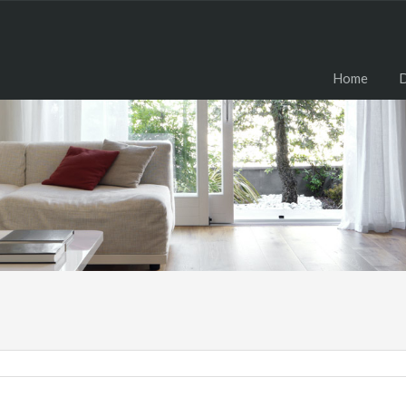
H
Home
D