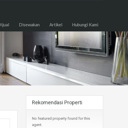
ome
Dijual
Disewakan
Artikel
Hubungi Kami
ijual
Disewakan
Artikel
Hubungi Kami
Rekomendasi Properti
No featured property found for this
agent.