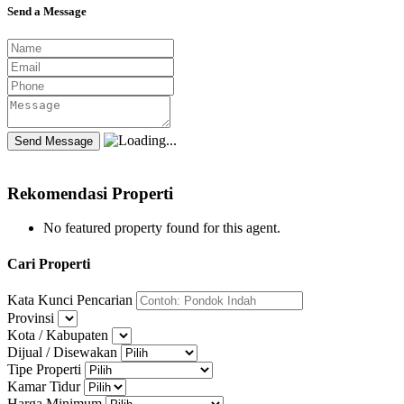
Send a Message
Rekomendasi Properti
No featured property found for this agent.
Cari Properti
Kata Kunci Pencarian
Provinsi
Kota / Kabupaten
Dijual / Disewakan
Tipe Properti
Kamar Tidur
Harga Minimum