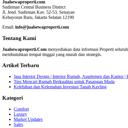
Jualsewaproperti.com
Sudirman Central Business District
Jl. Jend. Sudirman Kav. 52-53, Senayan
Kebayoran Baru, Jakarta Selatan 12190
Email:
info@jualsewaproperti.com
Tentang Kami
Jualsewaproperti.Com
menyediakan data informasi Properti seluru
membutuhkan tempat tinggal yang murah dan strategis.
Artikel Terbaru
Jasa Interior Design | Interior Rumah, Apartemen dan Kantor 
Tips Mencari Rumah Berkualitas untuk Pasangan Muda
Kelebihan dan Kelemahan Investasi Tanah Kavling
Kategori
Comfort
Luxury
Market Updates
Sales