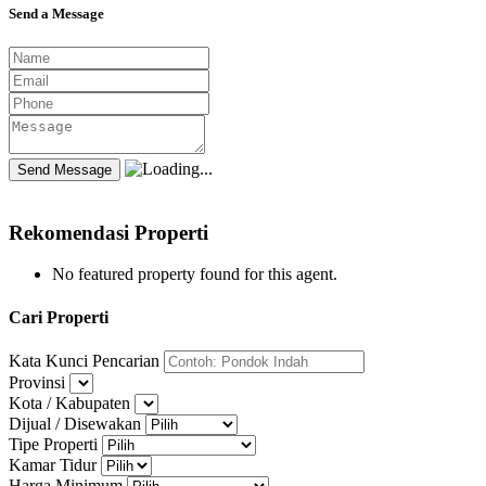
Send a Message
Rekomendasi Properti
No featured property found for this agent.
Cari Properti
Kata Kunci Pencarian
Provinsi
Kota / Kabupaten
Dijual / Disewakan
Tipe Properti
Kamar Tidur
Harga Minimum