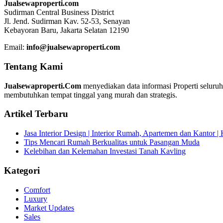
Jualsewaproperti.com
Sudirman Central Business District
Jl. Jend. Sudirman Kav. 52-53, Senayan
Kebayoran Baru, Jakarta Selatan 12190
Email:
info@jualsewaproperti.com
Tentang Kami
Jualsewaproperti.Com
menyediakan data informasi Properti seluru
membutuhkan tempat tinggal yang murah dan strategis.
Artikel Terbaru
Jasa Interior Design | Interior Rumah, Apartemen dan Kantor 
Tips Mencari Rumah Berkualitas untuk Pasangan Muda
Kelebihan dan Kelemahan Investasi Tanah Kavling
Kategori
Comfort
Luxury
Market Updates
Sales