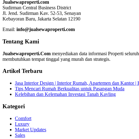
Jualsewaproperti.com
Sudirman Central Business District
Jl. Jend. Sudirman Kav. 52-53, Senayan
Kebayoran Baru, Jakarta Selatan 12190
Email:
info@jualsewaproperti.com
Tentang Kami
Jualsewaproperti.Com
menyediakan data informasi Properti seluru
membutuhkan tempat tinggal yang murah dan strategis.
Artikel Terbaru
Jasa Interior Design | Interior Rumah, Apartemen dan Kantor 
Tips Mencari Rumah Berkualitas untuk Pasangan Muda
Kelebihan dan Kelemahan Investasi Tanah Kavling
Kategori
Comfort
Luxury
Market Updates
Sales