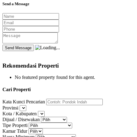
Send a Message
Rekomendasi Properti
No featured property found for this agent.
Cari Properti
Kata Kunci Pencarian
Provinsi
Kota / Kabupaten
Dijual / Disewakan
Tipe Properti
Kamar Tidur
Harga Minimum