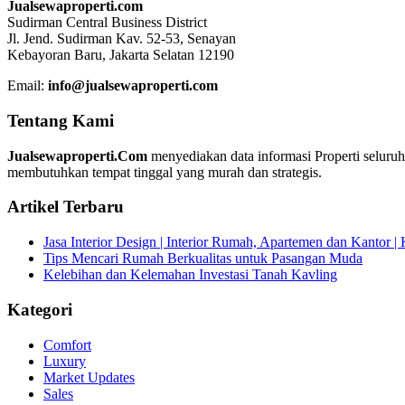
Jualsewaproperti.com
Sudirman Central Business District
Jl. Jend. Sudirman Kav. 52-53, Senayan
Kebayoran Baru, Jakarta Selatan 12190
Email:
info@jualsewaproperti.com
Tentang Kami
Jualsewaproperti.Com
menyediakan data informasi Properti seluru
membutuhkan tempat tinggal yang murah dan strategis.
Artikel Terbaru
Jasa Interior Design | Interior Rumah, Apartemen dan Kantor 
Tips Mencari Rumah Berkualitas untuk Pasangan Muda
Kelebihan dan Kelemahan Investasi Tanah Kavling
Kategori
Comfort
Luxury
Market Updates
Sales