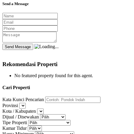
Send a Message
Rekomendasi Properti
No featured property found for this agent.
Cari Properti
Kata Kunci Pencarian
Provinsi
Kota / Kabupaten
Dijual / Disewakan
Tipe Properti
Kamar Tidur
Harga Minimum