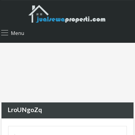
Menu
LroUNgoZq