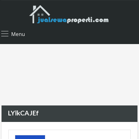
Menu
LYlkCAJEf