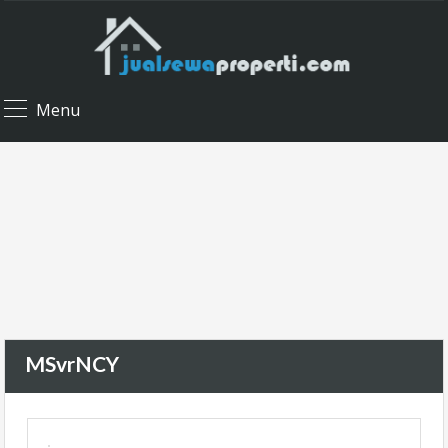
Menu
MSvrNCY