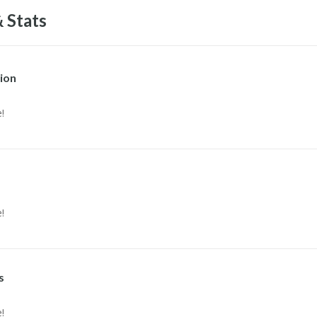
 Stats
ion
!
!
s
!