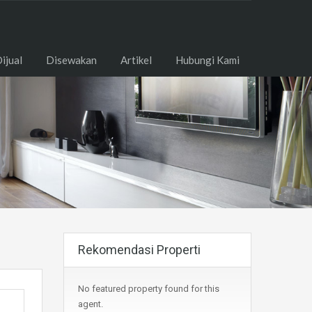
ome
Dijual
Disewakan
Artikel
Hubungi Kami
ijual
Disewakan
Artikel
Hubungi Kami
Rekomendasi Properti
No featured property found for this
agent.