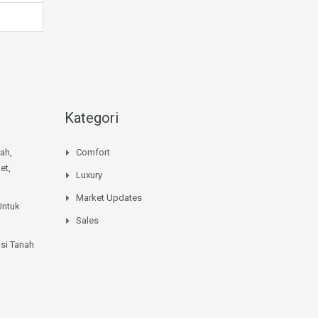
Kategori
mah,
Comfort
et,
Luxury
Market Updates
Untuk
Sales
si Tanah