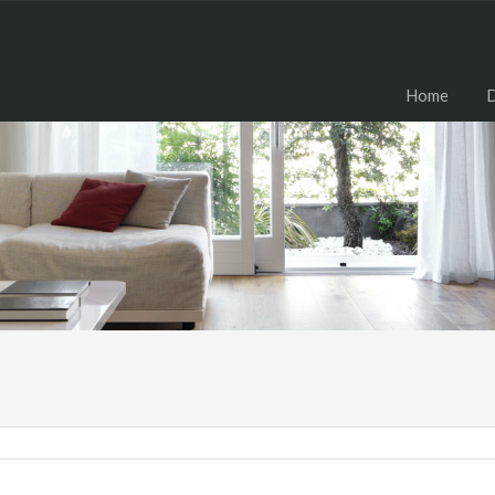
H
Home
D