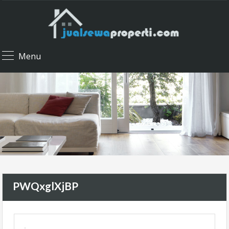
Menu
PWQxglXjBP