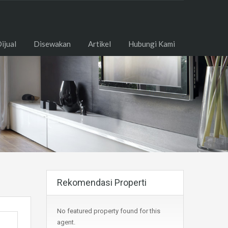
ome
Dijual
Disewakan
Artikel
Hubungi Kami
ijual
Disewakan
Artikel
Hubungi Kami
Rekomendasi Properti
No featured property found for this
agent.