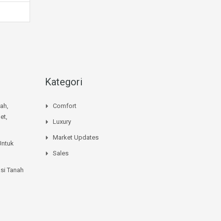
Kategori
mah,
Comfort
et,
Luxury
Market Updates
Untuk
Sales
si Tanah