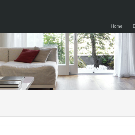
H
Home
D