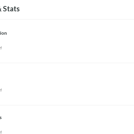
 Stats
ion
!
!
s
!