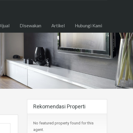
ome
Dijual
Disewakan
Artikel
Hubungi Kami
ijual
Disewakan
Artikel
Hubungi Kami
Rekomendasi Properti
No featured property found for this
agent.