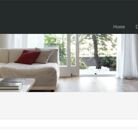
H
Home
D