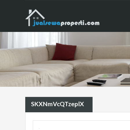
SKXNmVcQTzeplX