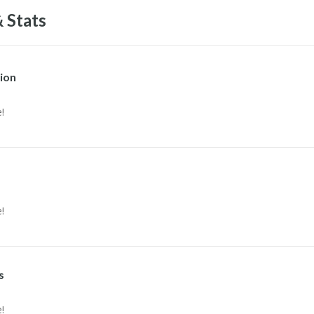
 Stats
ion
!
!
s
!