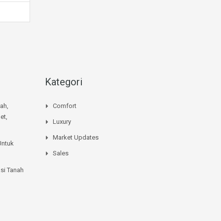
Kategori
mah,
Comfort
et,
Luxury
Market Updates
Untuk
Sales
si Tanah