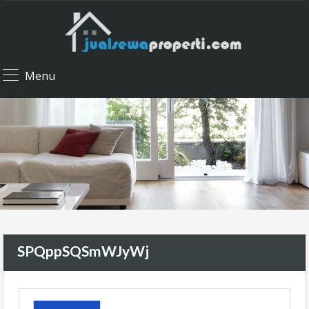
Menu
SPQppSQSmWJyWj