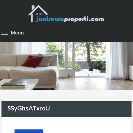
Menu
SSyGhsATxroU