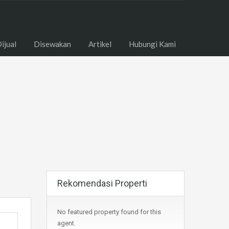
ome
Dijual
Disewakan
Artikel
Hubungi Kami
ijual
Disewakan
Artikel
Hubungi Kami
Rekomendasi Properti
No featured property found for this
agent.