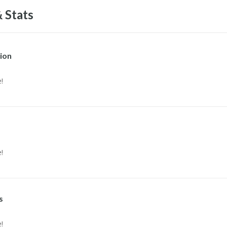
 Stats
ion
!
!
s
!