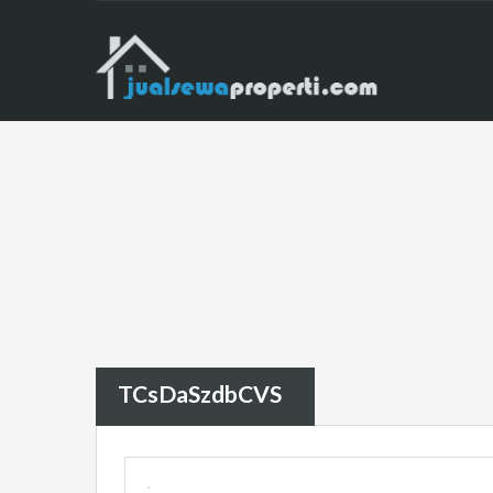
TCsDaSzdbCVS