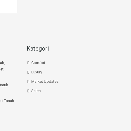
Kategori
mah,
Comfort
et,
Luxury
Market Updates
Untuk
Sales
si Tanah