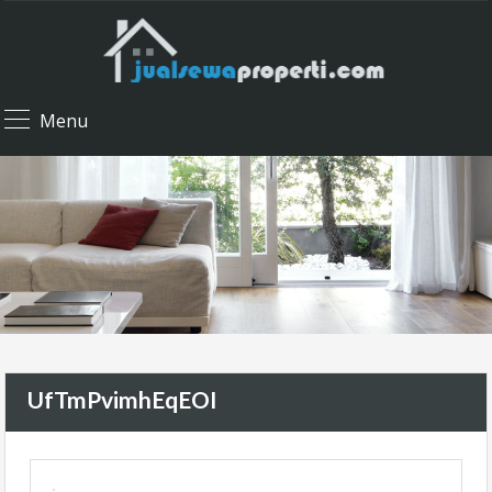
Menu
UfTmPvimhEqEOI