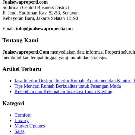
Jualsewaproperti.com
Sudirman Central Business District
Jl. Jend. Sudirman Kav. 52-53, Senayan
Kebayoran Baru, Jakarta Selatan 12190
Email:
info@jualsewaproperti.com
Tentang Kami
Jualsewaproperti.Com
menyediakan data informasi Properti seluru
membutuhkan tempat tinggal yang murah dan strategis.
Artikel Terbaru
Jasa Interior Design | Interior Rumah, Apartemen dan Kantor 
Tips Mencari Rumah Berkualitas untuk Pasangan Muda
Kelebihan dan Kelemahan Investasi Tanah Kavling
Kategori
Comfort
Luxury
Market Updates
Sales