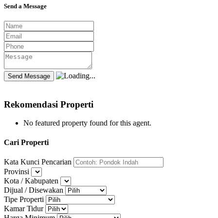
Send a Message
Rekomendasi Properti
No featured property found for this agent.
Cari Properti
Kata Kunci Pencarian
Provinsi
Kota / Kabupaten
Dijual / Disewakan
Tipe Properti
Kamar Tidur
Harga Minimum