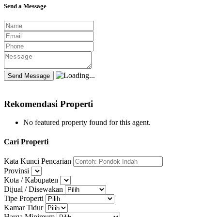
Send a Message
Rekomendasi Properti
No featured property found for this agent.
Cari Properti
Kata Kunci Pencarian
Provinsi
Kota / Kabupaten
Dijual / Disewakan
Tipe Properti
Kamar Tidur
Harga Minimum