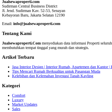
Jualsewaproperti.com
Sudirman Central Business District
Jl. Jend. Sudirman Kav. 52-53, Senayan
Kebayoran Baru, Jakarta Selatan 12190
Email:
info@jualsewaproperti.com
Tentang Kami
Jualsewaproperti.Com
menyediakan data informasi Properti seluru
membutuhkan tempat tinggal yang murah dan strategis.
Artikel Terbaru
Jasa Interior Design | Interior Rumah, Apartemen dan Kantor 
Tips Mencari Rumah Berkualitas untuk Pasangan Muda
Kelebihan dan Kelemahan Investasi Tanah Kavling
Kategori
Comfort
Luxury
Market Updates
Sales