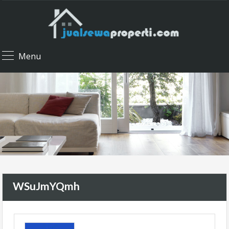
Menu
WSuJmYQmh