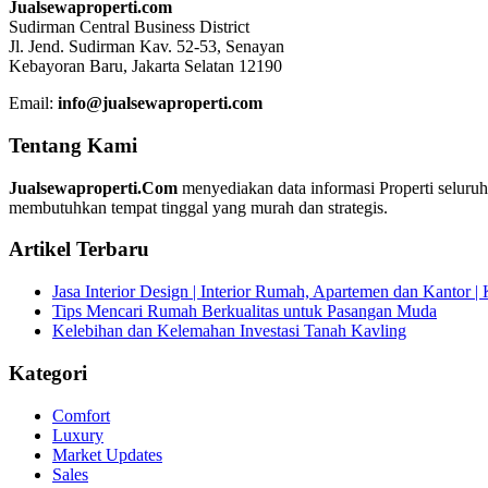
Jualsewaproperti.com
Sudirman Central Business District
Jl. Jend. Sudirman Kav. 52-53, Senayan
Kebayoran Baru, Jakarta Selatan 12190
Email:
info@jualsewaproperti.com
Tentang Kami
Jualsewaproperti.Com
menyediakan data informasi Properti seluru
membutuhkan tempat tinggal yang murah dan strategis.
Artikel Terbaru
Jasa Interior Design | Interior Rumah, Apartemen dan Kantor 
Tips Mencari Rumah Berkualitas untuk Pasangan Muda
Kelebihan dan Kelemahan Investasi Tanah Kavling
Kategori
Comfort
Luxury
Market Updates
Sales