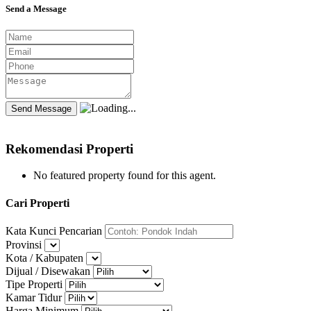
Send a Message
Rekomendasi Properti
No featured property found for this agent.
Cari Properti
Kata Kunci Pencarian
Provinsi
Kota / Kabupaten
Dijual / Disewakan
Tipe Properti
Kamar Tidur
Harga Minimum