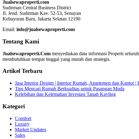
Jualsewaproperti.com
Sudirman Central Business District
Jl. Jend. Sudirman Kav. 52-53, Senayan
Kebayoran Baru, Jakarta Selatan 12190
Email:
info@jualsewaproperti.com
Tentang Kami
Jualsewaproperti.Com
menyediakan data informasi Properti seluru
membutuhkan tempat tinggal yang murah dan strategis.
Artikel Terbaru
Jasa Interior Design | Interior Rumah, Apartemen dan Kantor 
Tips Mencari Rumah Berkualitas untuk Pasangan Muda
Kelebihan dan Kelemahan Investasi Tanah Kavling
Kategori
Comfort
Luxury
Market Updates
Sales