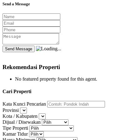
Send a Message
Rekomendasi Properti
No featured property found for this agent.
Cari Properti
Kata Kunci Pencarian
Provinsi
Kota / Kabupaten
Dijual / Disewakan
Tipe Properti
Kamar Tidur
Harga Minimum