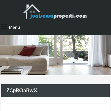
Menu
ZCpROaBwX