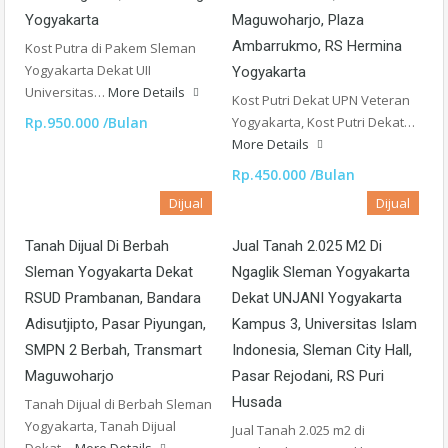
Yogyakarta
Maguwoharjo, Plaza
Ambarrukmo, RS Hermina
Kost Putra di Pakem Sleman
Yogyakarta Dekat UII
Yogyakarta
Universitas…
More Details
Kost Putri Dekat UPN Veteran
Rp.950.000 /Bulan
Yogyakarta, Kost Putri Dekat…
More Details
Rp.450.000 /Bulan
Dijual
Dijual
Tanah Dijual Di Berbah
Jual Tanah 2.025 M2 Di
Sleman Yogyakarta Dekat
Ngaglik Sleman Yogyakarta
RSUD Prambanan, Bandara
Dekat UNJANI Yogyakarta
Adisutjipto, Pasar Piyungan,
Kampus 3, Universitas Islam
SMPN 2 Berbah, Transmart
Indonesia, Sleman City Hall,
Maguwoharjo
Pasar Rejodani, RS Puri
Husada
Tanah Dijual di Berbah Sleman
Yogyakarta, Tanah Dijual
Jual Tanah 2.025 m2 di
Dekat…
More Details