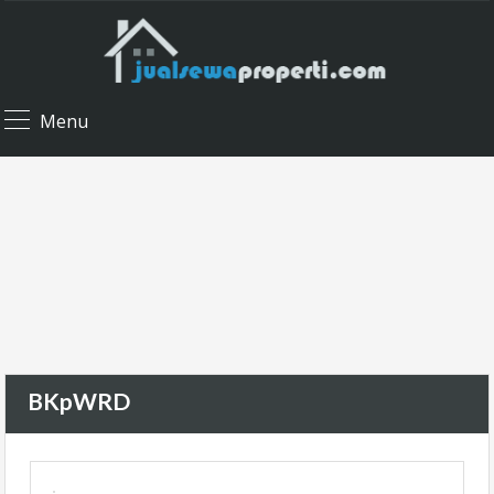
Menu
BKpWRD