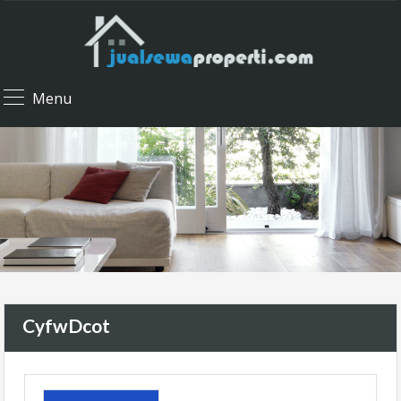
Menu
CyfwDcot