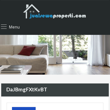
Menu
DaJBmgFXtKvBT