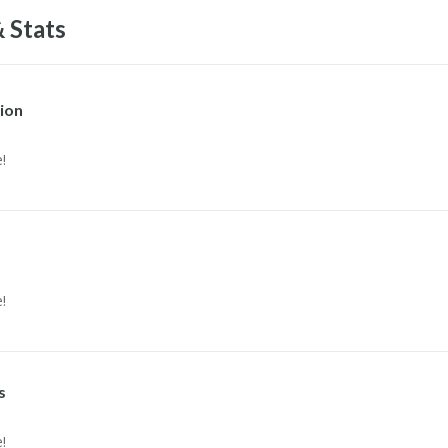
 Stats
ion
!
!
s
!