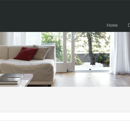
H
Home
D