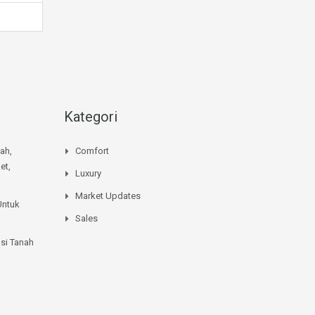
Kategori
mah,
Comfort
et,
Luxury
Market Updates
Untuk
Sales
si Tanah