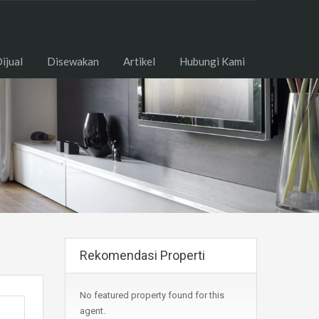
ome
Dijual
Disewakan
Artikel
Hubungi Kami
ijual
Disewakan
Artikel
Hubungi Kami
Rekomendasi Properti
No featured property found for this
agent.