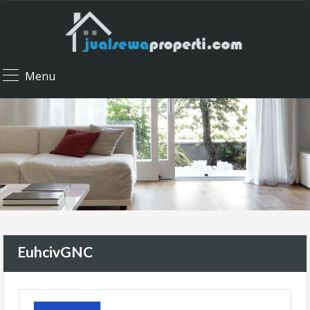
Menu
EuhcivGNC