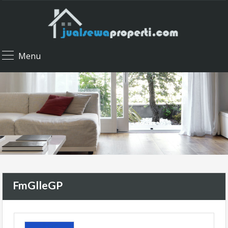
Menu
FmGlleGP