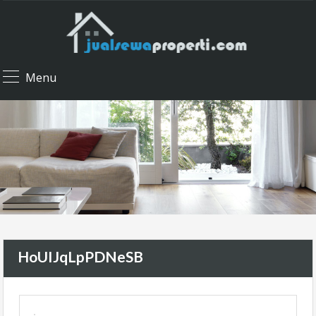
Menu
HoUIJqLpPDNeSB