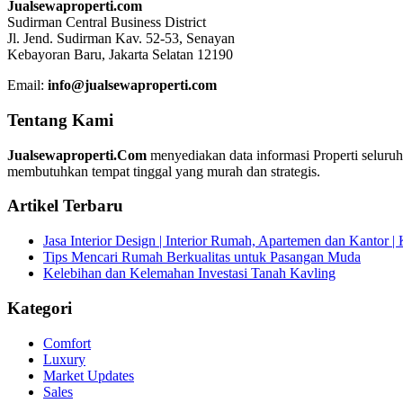
Jualsewaproperti.com
Sudirman Central Business District
Jl. Jend. Sudirman Kav. 52-53, Senayan
Kebayoran Baru, Jakarta Selatan 12190
Email:
info@jualsewaproperti.com
Tentang Kami
Jualsewaproperti.Com
menyediakan data informasi Properti seluru
membutuhkan tempat tinggal yang murah dan strategis.
Artikel Terbaru
Jasa Interior Design | Interior Rumah, Apartemen dan Kantor 
Tips Mencari Rumah Berkualitas untuk Pasangan Muda
Kelebihan dan Kelemahan Investasi Tanah Kavling
Kategori
Comfort
Luxury
Market Updates
Sales