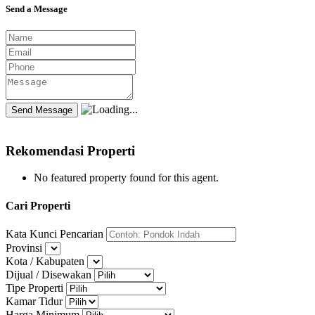
Send a Message
Rekomendasi Properti
No featured property found for this agent.
Cari Properti
Kata Kunci Pencarian
Provinsi
Kota / Kabupaten
Dijual / Disewakan
Tipe Properti
Kamar Tidur
Harga Minimum