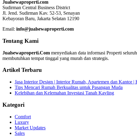
Jualsewaproperti.com
Sudirman Central Business District
Jl. Jend. Sudirman Kav. 52-53, Senayan
Kebayoran Baru, Jakarta Selatan 12190
Email:
info@jualsewaproperti.com
Tentang Kami
Jualsewaproperti.Com
menyediakan data informasi Properti seluru
membutuhkan tempat tinggal yang murah dan strategis.
Artikel Terbaru
Jasa Interior Design | Interior Rumah, Apartemen dan Kantor 
Tips Mencari Rumah Berkualitas untuk Pasangan Muda
Kelebihan dan Kelemahan Investasi Tanah Kavling
Kategori
Comfort
Luxury
Market Updates
Sales