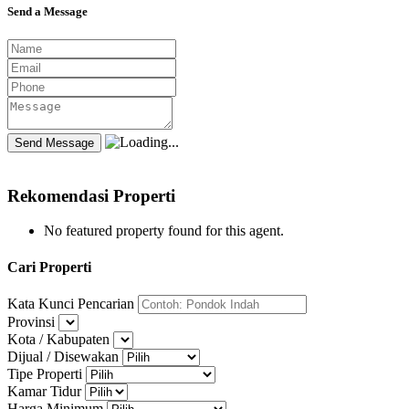
Send a Message
Rekomendasi Properti
No featured property found for this agent.
Cari Properti
Kata Kunci Pencarian
Provinsi
Kota / Kabupaten
Dijual / Disewakan
Tipe Properti
Kamar Tidur
Harga Minimum