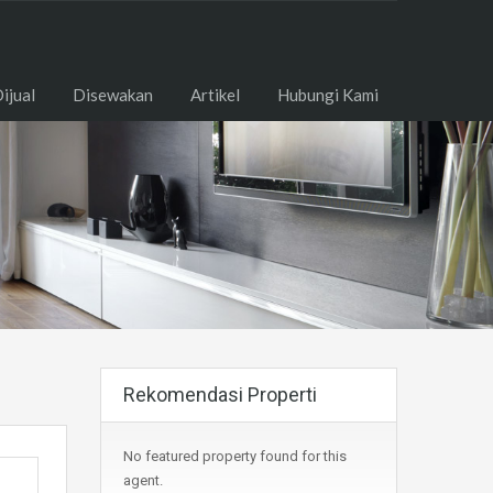
ome
Dijual
Disewakan
Artikel
Hubungi Kami
ijual
Disewakan
Artikel
Hubungi Kami
Rekomendasi Properti
No featured property found for this
agent.