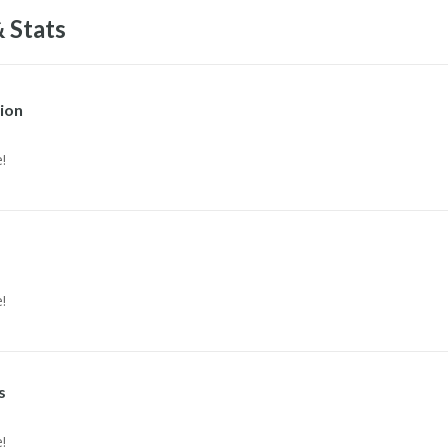
 Stats
ion
!
!
s
!