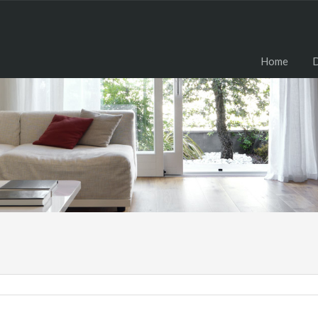
H
Home
D