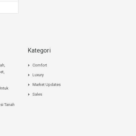
Kategori
mah,
Comfort
et,
Luxury
Market Updates
Untuk
Sales
si Tanah