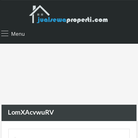
Menu
LomXAcvwuRV