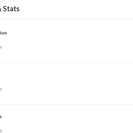
 Stats
ion
!
!
s
!