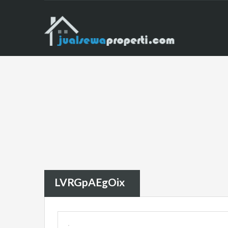
LVRGpAEgOix