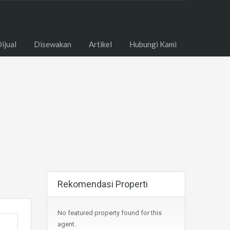
ome
Dijual
Disewakan
Artikel
Hubungi Kami
ijual
Disewakan
Artikel
Hubungi Kami
Rekomendasi Properti
No featured property found for this
agent.