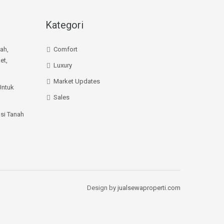
Kategori
mah,
Comfort
et,
Luxury
Market Updates
Untuk
Sales
si Tanah
Design by
jualsewaproperti.com