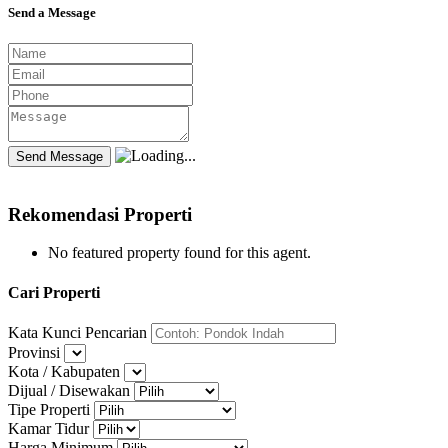
Send a Message
Rekomendasi Properti
No featured property found for this agent.
Cari Properti
Kata Kunci Pencarian
Provinsi
Kota / Kabupaten
Dijual / Disewakan
Tipe Properti
Kamar Tidur
Harga Minimum