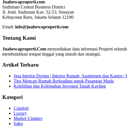
Jualsewaproperti.com
Sudirman Central Business District
Jl. Jend. Sudirman Kav. 52-53, Senayan
Kebayoran Baru, Jakarta Selatan 12190
Email:
info@jualsewaproperti.com
Tentang Kami
Jualsewaproperti.Com
menyediakan data informasi Properti seluru
membutuhkan tempat tinggal yang murah dan strategis.
Artikel Terbaru
Jasa Interior Design | Interior Rumah, Apartemen dan Kantor 
Tips Mencari Rumah Berkualitas untuk Pasangan Muda
Kelebihan dan Kelemahan Investasi Tanah Kavling
Kategori
Comfort
Luxury
Market Updates
Sales