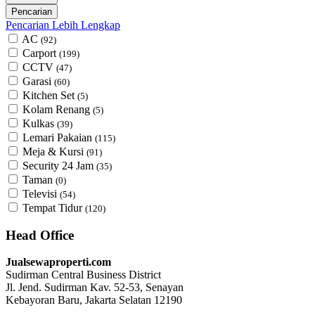
Pencarian Lebih Lengkap
AC
(92)
Carport
(199)
CCTV
(47)
Garasi
(60)
Kitchen Set
(5)
Kolam Renang
(5)
Kulkas
(39)
Lemari Pakaian
(115)
Meja & Kursi
(91)
Security 24 Jam
(35)
Taman
(0)
Televisi
(54)
Tempat Tidur
(120)
Head Office
Jualsewaproperti.com
Sudirman Central Business District
Jl. Jend. Sudirman Kav. 52-53, Senayan
Kebayoran Baru, Jakarta Selatan 12190