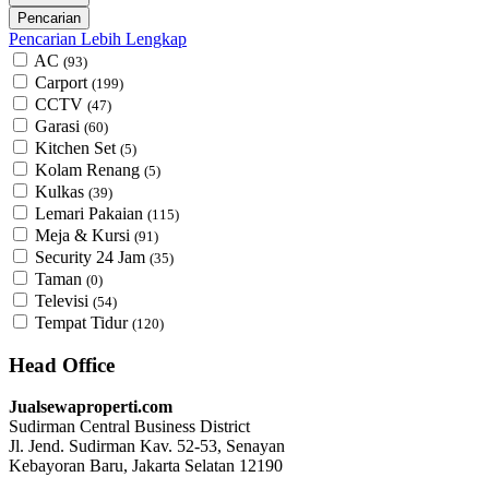
Pencarian Lebih Lengkap
AC
(93)
Carport
(199)
CCTV
(47)
Garasi
(60)
Kitchen Set
(5)
Kolam Renang
(5)
Kulkas
(39)
Lemari Pakaian
(115)
Meja & Kursi
(91)
Security 24 Jam
(35)
Taman
(0)
Televisi
(54)
Tempat Tidur
(120)
Head Office
Jualsewaproperti.com
Sudirman Central Business District
Jl. Jend. Sudirman Kav. 52-53, Senayan
Kebayoran Baru, Jakarta Selatan 12190