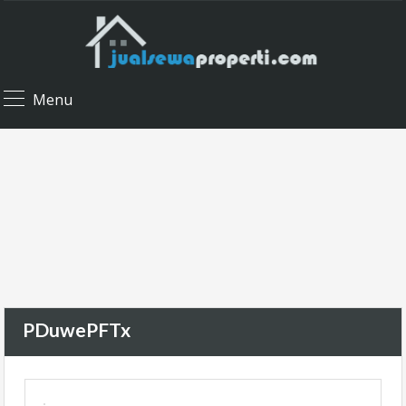
Menu
PDuwePFTx