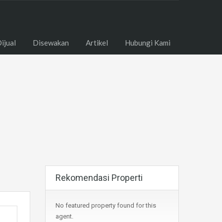
ome
Dijual
Disewakan
Artikel
Hubungi Kami
ijual
Disewakan
Artikel
Hubungi Kami
Rekomendasi Properti
No featured property found for this
agent.