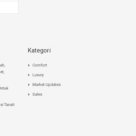
Kategori
mah,
Comfort
et,
Luxury
Market Updates
Untuk
Sales
si Tanah