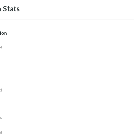
 Stats
ion
!
!
s
!