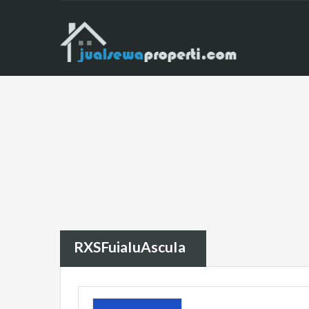
RXSFuiaIuAscuIa